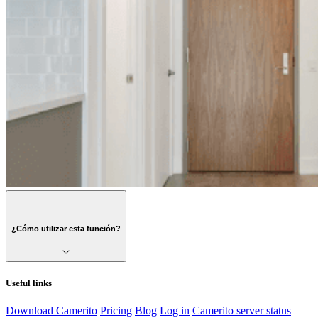
¿Cómo utilizar esta función?
Useful links
Download Camerito
Pricing
Blog
Log in
Camerito server status