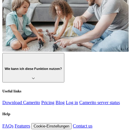
Wie kann ich diese Funktion nutzen?
Useful links
Download Camerito
Pricing
Blog
Log in
Camerito server status
Help
FAQs
Features
Contact us
Cookie-Einstellungen