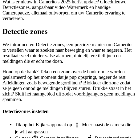
Wat is er nieuw in Camerito's 2025 herfst update? Gloednieuwe
Detectiezones, aanpasbaar video Watermerk en handige
Camerapauze, allemaal ontworpen om uw Camerito ervaring te
verbeteren.
Detectie zones
We introduceren Detectie zones, een precieze manier om Camerito
te vertellen waar te zoeken naar beweging en waar te negeren. Het
resultaat: veel minder valse alarmen, duidelijkere tijdlijnen en
meldingen die er echt toe doen.
Hond op de bank? Teken een zone over de bank om te worden
gealarmeerd op het moment dat je pup opspringt, negeer de rest.
Afleidingen zoals bewegende gordijnen? Blokkeer die zone zodat
ze je geen onnodige meldingen blijven sturen. Drukke straat in het
zicht? Sluit het raamgebied uit zodat voorbijgangers geen meldingen
spammen.
Detectiezones instellen
Tik op het Kijker-apparaat op
Meer naast de camera die
je wilt aanpassen
Ga naar
Camera-instellingen →
Bewegingsdetectie