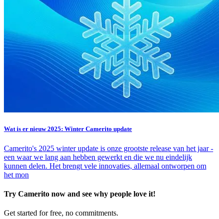
Wat is er nieuw 2025: Winter Camerito update
Camerito's 2025 winter update is onze grootste release van het jaar -
een waar we lang aan hebben gewerkt en die we nu eindelijk
kunnen delen. Het brengt vele innovaties, allemaal ontworpen om
het mon
Try Camerito now and see why people love it!
Get started for free, no commitments.