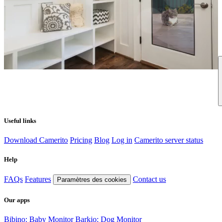
Useful links
Download Camerito
Pricing
Blog
Log in
Camerito server status
Help
FAQs
Features
Contact us
Paramètres des cookies
Our apps
Bibino: Baby Monitor
Barkio: Dog Monitor