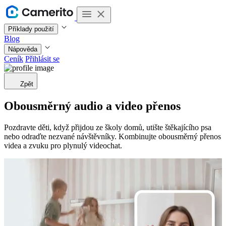
Příklady použití
Blog
Nápověda
Ceník
Přihlásit se
Zpět
Obousměrný audio a video přenos
Pozdravte děti, když přijdou ze školy domů, utište štěkajícího psa
nebo odraďte nezvané návštěvníky. Kombinujte obousměrný přenos
videa a zvuku pro plynulý videochat.