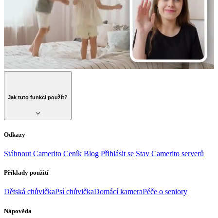
Jak tuto funkci použít?
Odkazy
Stáhnout Camerito
Ceník
Blog
Přihlásit se
Stav Camerito serverů
Příklady použití
Dětská chůvička
Psí chůvička
Domácí kamera
Péče o seniory
Nápověda