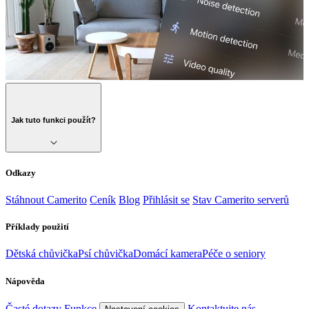
Jak tuto funkci použít?
Odkazy
Stáhnout Camerito
Ceník
Blog
Přihlásit se
Stav Camerito serverů
Příklady použití
Dětská chůvička
Psí chůvička
Domácí kamera
Péče o seniory
Nápověda
Časté dotazy
Funkce
Kontaktujte nás