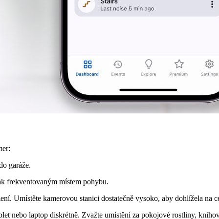
mer:
do garáže.
 tak frekventovaným místem pohybu.
ení. Umístěte kamerovou stanici dostatečně vysoko, aby dohlížela na ce
ablet nebo laptop diskrétně. Zvažte umístění za pokojové rostliny, knih