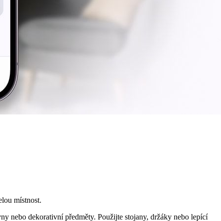
lou místnost.
ovny nebo dekorativní předměty. Použijte stojany, držáky nebo lepící