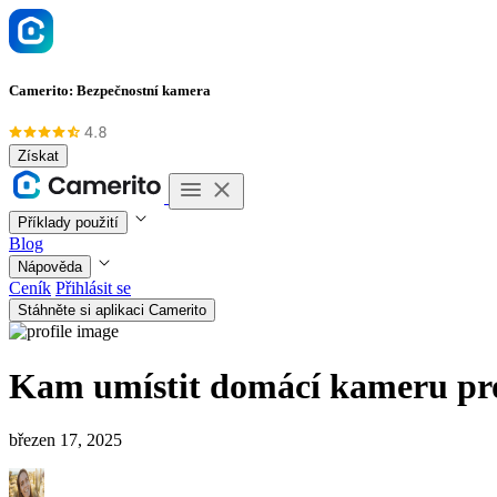
Camerito: Bezpečnostní kamera
Získat
Příklady použití
Blog
Nápověda
Ceník
Přihlásit se
Stáhněte si aplikaci Camerito
Kam umístit domácí kameru pro 
březen 17, 2025