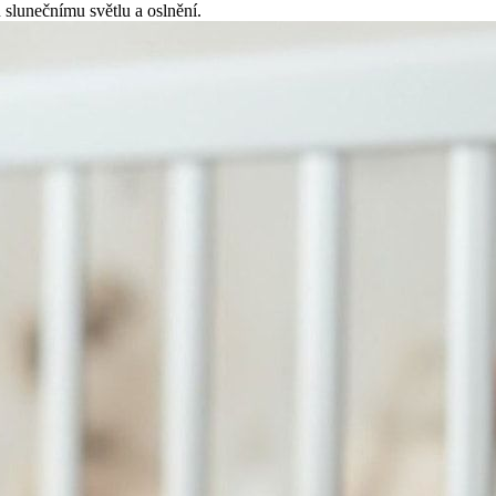
 slunečnímu světlu a oslnění.